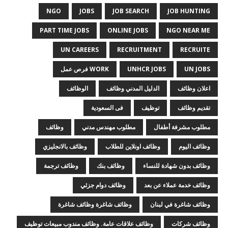
NGO
JOBS
JOB SEARCH
JOB HUNTING
PART TIME JOBS
ONLINE JOBS
NGO NEAR ME
UN CAREERS
RECRUITMENT
RECRUITE
UN JOBS
UNHCR JOBS
WORK فرص عمل
اعلان وظائف
الدليل المدني وظائف
الوظائف
تقديم وظائف
توظيف
فى السعودية
مطلوب مشرفة أطفال
مطلوب مهندس مدني
وظائف
وظائف اليوم
وظائف اونلاين للطلاب
وظائف بالانجليزي
وظائف بدون شهادة للنساء
وظائف بنك
وظائف ترجمة
وظائف خدمة عملاء عن بعد
وظائف دوام جزئي
وظائف شاغرة في لبنان
وظائف شاغرة وظائف شاغرة
وظائف شركات
وظائف علاقات عامة. وظائف مندوب مبيعات توظيف