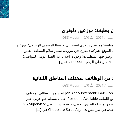
media reseatch 
وظائف في لبنان
طلوب لقهوة زيتونة
وظائف في لبنان
طلوب لحلويات التوم
وظائف في لبنان
ن وظيفة: موزعين دليفري
مطلوب صانع محتوى
وظائف في لبنان
 4, 2024
0
JOBS Media
ا: دعم المشاريع الصغيرة والأعمال الحرة مع وظفتك
وظائف في لبنان
وظيفة: موزعين دليفري انضم إلى فريقنا! المسمى الوظيفي: موزعين
 الموقع: شركة دليفري في بيروت، سليم سلام المنطقة: ضمن
وضواحيها المتطلبات: وجود دراجة نارية. العمل يومي. للتواصل:
صال على الرقم 71334410. نحن
[…]
من الوظائف بمختلف المناطق اللبنانية
 4, 2024
0
JOBS Media
Job Announcement: F&B Company عديد من الوظائف بمختلف
المناطق اللبنانية Positions Available: عمال بسطة حلو عربي خبرة
مطلوبة من منطقة البترون، جبيل، جونية، سن الفيل F&B Supervisor
 طرابلس Chocolate Sales Agents في
[…]