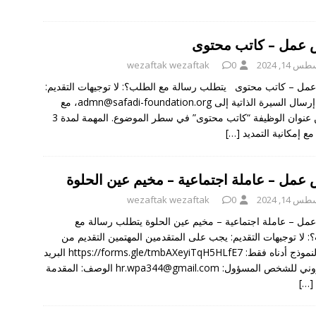
عمل – كاتب محتوى
 14, 2024
0
wezaftak wezaftak
ل – كاتب محتوى يتطلب رسالة مع الطلب؟: لا توجيهات التقديم:
يرجى إرسال السيرة الذاتية إلى admn@safadi-foundation.org، مع
تضمين عنوان الوظيفة “كاتب محتوى” في سطر الموضوع. المهمة لمدة 3
مع إمكانية التمديد
[…]
عمل – عاملة اجتماعية – مخيم عين الحلوة
 14, 2024
0
wezaftak wezaftak
ل – عاملة اجتماعية – مخيم عين الحلوة يتطلب رسالة مع
: لا توجيهات التقديم: يجب على المتقدمين المهتمين التقديم من
خلال النموذج أدناه فقط: https://forms.gle/tmbAXeyiTqH5HLfE7 البريد
الالكتروني للشخص المسؤول: hr.wpa344@gmail.com الوصف: المقدمة
[…]