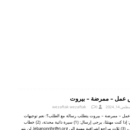
عمل – ممرضة – بيروت
 14, 2024
0
wezaftak wezaftak
ل – ممرضة – بيروت يتطلب رسالة مع الطلب؟: نعم توجيهات
التقديم: إذا كنت مهتمًا، يرجى إرسال: (1) سيرة ذاتية محدثة، (2) خطاب
تقديمي، (3) ثلاث مراجع إشرافية مهنية إلى lebanonrihr@ri.org. لن يتم