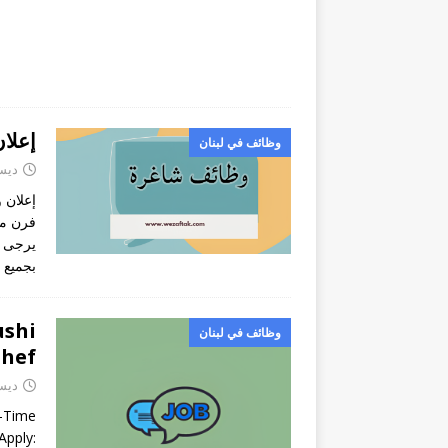
إعلا
وظائف في لبنان
ديسمبر
إعلان 
فرن مع
بجميع 
ushi
وظائف في لبنان
hef
ديسمبر
t-Time
Apply: