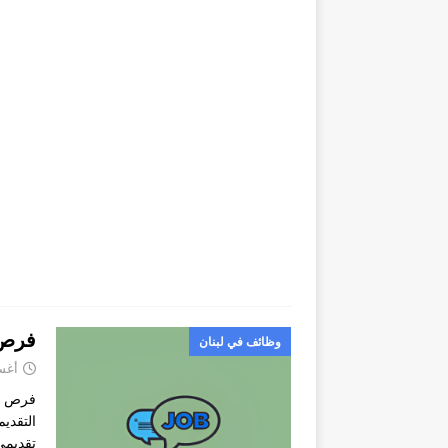
فرص 
وظائف في لبنان
أغسطس
فرص عم