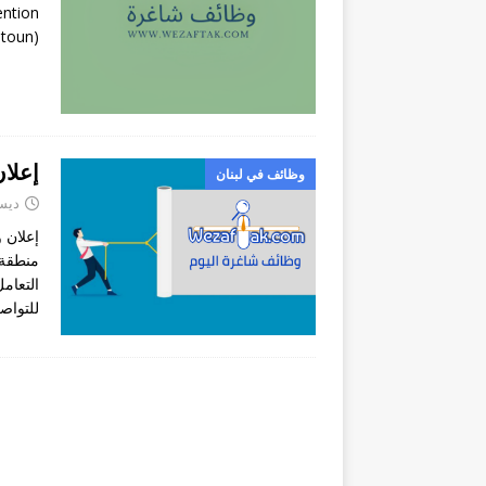
ention
ntoun)
إعلا
وظائف في لبنان
ديسمبر
إعلان 
منطقة 
للتواص