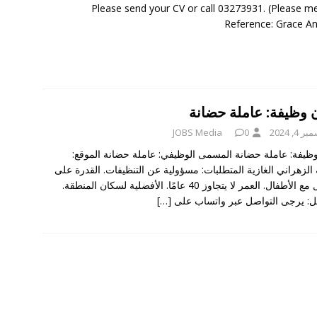
Please send your CV or call 03273931. (Please m
Reference: Grace A
ن وظيفة: عاملة حضانة
 4, 2024
0
JOBS Media
وظيفة: عاملة حضانة المسمى الوظيفي: عاملة حضانة الموقع:
الزهراني الغازية المتطلبات: مسؤولية عن التنظيفات. القدرة على
التعامل مع الأطفال. العمر لا يتجاوز 40 عامًا. الأفضلية لسكان المنطقة.
ل: يرجى التواصل عبر واتساب على
[…]