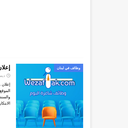
إعلا
وظائف في لبنان
ديسمبر
إعلان 
الموقع
والسند
الابتك