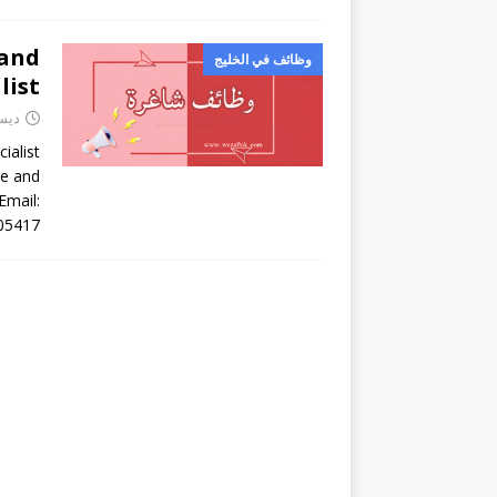
 and
وظائف في الخليج
list
ديسمبر
ialist
re and
Email:
05417