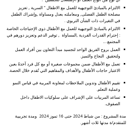
الالتزام بالمبادئ التوجيهية للعمل مع الاطفال ” السرية , تعزيز
مصلحة الطفل الفضلى, ومعاملته بعدل ومساواة ,وإشراك الطفل
في التغيرات ذات الشأن التربوي .
الالتزام بالمبادئ التوجيهية للعمل مع الأطفال ذوى الإحتياجات الخاصة
: إحترام القدرات الفردية ,المساواة , توفير الدعم وتعزيز دورهم في
المجتمع….
العمل بروح الفريق الواحد لتجسيد مبدأ التعاون بين أفراد العمل
ولتحقيق النجاح والتميز.
تعمل مع الأطفال ضمن مجموعات صغيرة أو مع كل فرد آخذةً بعين
الاعتبار حاجات الأطفال والأهداف والمفاهيم التي تُقدم خلال الحصة
.
تقييم الأطفال وتدوين الملاحظات لمعاونة المربية في قياس النمو
وعملية التعلم
.
تساعد المربيات على الإشراف على سلوكيات الاطفال داخل
الصفوف
.
مدة المشروع : من شباط 2024 حتى 16 تموز 2024 ومدة تجربيية
للمتقدم/ة مدتها ثلاث أشهر.