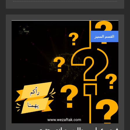
القسم المميز
فرص عمل – مطلوب صانع محتوى