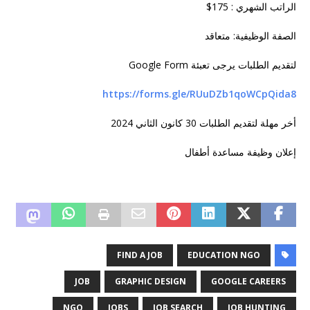
الراتب الشهري : 175
$
الصفة الوظيفية: متعاقد
لتقديم الطلبات يرجى تعبئة
Google Form
https://forms.gle/RUuDZb1qoWCpQida8
أخر مهلة لتقديم الطلبات 30 كانون الثاني 2024
إعلان وظيفة مساعدة أطفال
FIND A JOB
EDUCATION NGO
JOB
GRAPHIC DESIGN
GOOGLE CAREERS
NGO
JOBS
JOB SEARCH
JOB HUNTING