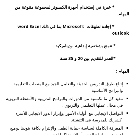
* خبرة في إستخدام أجهزة الكمبيوتر لمجموعة متنوعة من
المهام.
* إجادة تطبيقات
Microsoft
بما في ذلك
word Excel
outlook
* تتمتع بشخصية إبداعية وديناميكية
.
*العمر للتقديم بين 20 و 35 سنة
المهام :
إتباع طرق التدريس الحديثة والتعامل الجيد مع المنصات التعليمية
والبرامج الأساسية.
تنفيذ كل ما تكتسبه من الدورات والبرامج التدريبية والأنشطة التربوية
في مجال عملها التعليمي والتربوي .
التواصل الإيجابي مع أولياء الأمور ,وإبراز الدور الايجابي للأسرة
كشريك للمدرسة في التنشئة.
المعرفة الكاملة لسياسة حماية الطفل والإلتزام بكافة بنودها ,ومنع
اي نوع من انواع العنف أو الإستغلال للجنسين .