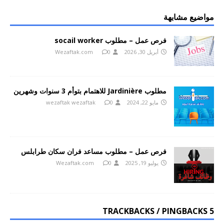
مواضيع مشابهة
فرص عمل – مطلوب socail worker
أبريل 30, 2026
0
Wezaftak.com
مطلوب Jardinière للاهتمام بتوأم 3 سنوات وشهرين
مايو 22, 2024
0
wezaftak wezaftak
فرص عمل – مطلوب مساعد فران سكان طرابلس
يوليو 19, 2025
0
Wezaftak.com
5 TRACKBACKS / PINGBACKS