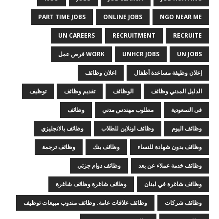
PART TIME JOBS
ONLINE JOBS
NGO NEAR ME
UN CAREERS
RECRUITMENT
RECRUITE
UN JOBS
UNHCR JOBS
WORK فرص عمل
إعلان وظيفة مساعدة أطفال
اعلان وظائف
الدليل المدني وظائف
الوظائف
تقديم وظائف
توظيف
فى السعودية
مطلوب مهندس مدني
وظائف
وظائف اليوم
وظائف اونلاين للطلاب
وظائف بالانجليزي
وظائف بدون شهادة للنساء
وظائف بنك
وظائف ترجمة
وظائف خدمة عملاء عن بعد
وظائف دوام جزئي
وظائف شاغرة في لبنان
وظائف شاغرة وظائف شاغرة
وظائف شركات
وظائف علاقات عامة. وظائف مندوب مبيعات توظيف