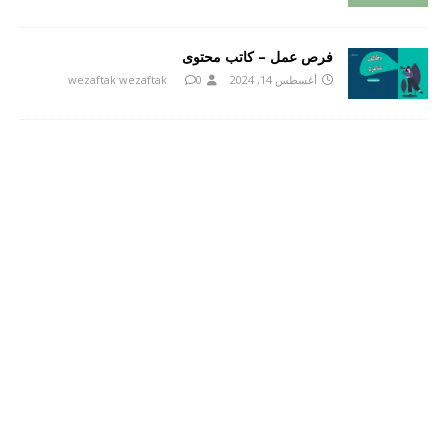
فرص عمل – كاتب محتوى
أغسطس 14, 2024
0
wezaftak wezaftak