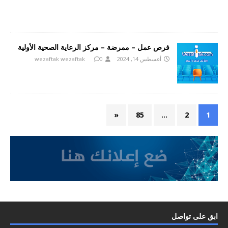
فرص عمل – ممرضة – مركز الرعاية الصحية الأولية
أغسطس 14, 2024
0
wezaftak wezaftak
«
85
…
2
1
ابق على تواصل