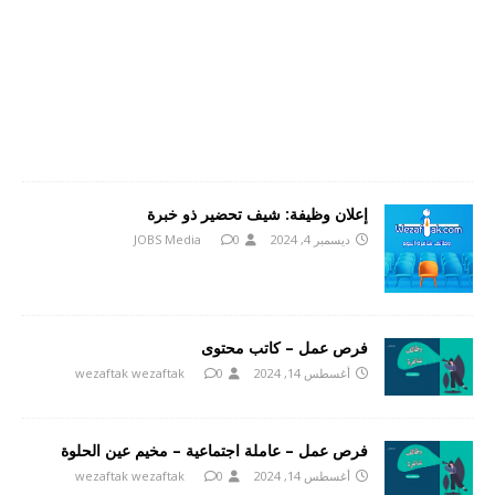
إعلان وظيفة: شيف تحضير ذو خبرة
ديسمبر 4, 2024
0
JOBS Media
فرص عمل – كاتب محتوى
أغسطس 14, 2024
0
wezaftak wezaftak
فرص عمل – عاملة اجتماعية – مخيم عين الحلوة
أغسطس 14, 2024
0
wezaftak wezaftak