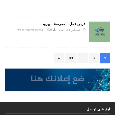
فرص عمل – ممرضة – بيروت
أغسطس 14, 2024
0
wezaftak wezaftak
«
89
…
2
1
ابق على تواصل