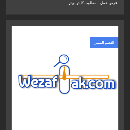
فرص عمل – مطلوب كابتن ويتر
القسم المميز