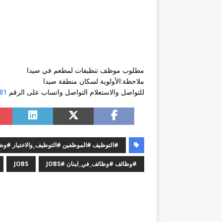
مطلوب موظف تنظيفات لمطعم في صيدا
ملاحظة:الأولوية لسكان منطقة صيدا
للتواصل والاستعلام التواصل واتساب على الرقم
81
#التوظيف #الموظفين #التوظيف_والاختيار #
#وظائف #وظائف_في_لبنان #JOBS
JOBS