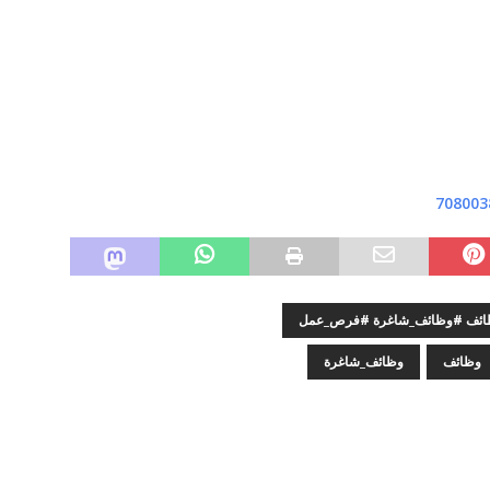
708003
وظائف #وظائف_شاغرة #فرص_عمل
وظائف
وظائف_شاغرة