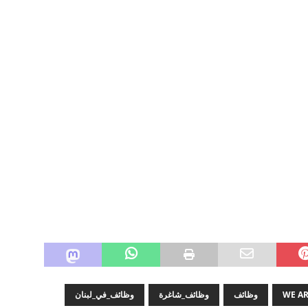
WE AR
وظائف
وظائف_شاغرة
وظائف_في_لبنان