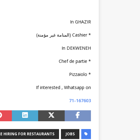
In GHAZIR
* Cashier (المنامة غير مؤمنة)
In DEKWENEH
* Chef de partie
* ⁠Pizzaiolo
If interested , Whatsapp on
71-167603
E HIRING FOR RESTAURANTS
JOBS