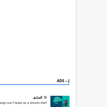
ADS – J
السابق
Joiqn our F team as a shushi chef