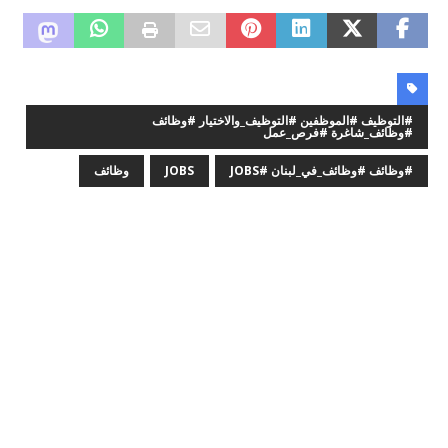
#التوظيف #الموظفين #التوظيف_والاختيار #وظائف
#وظائف_شاغرة #فرص_عمل
#وظائف #وظائف_في_لبنان #JOBS
JOBS
وظائف