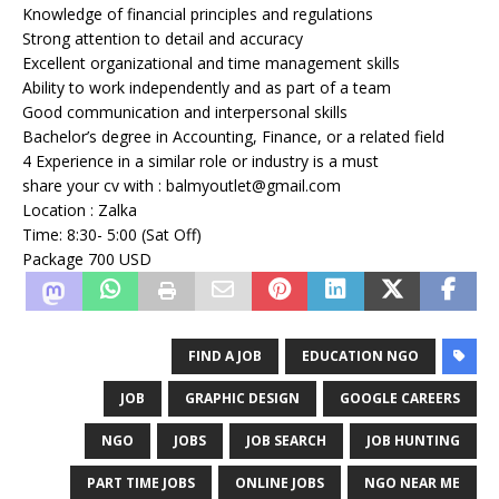
Knowledge of financial principles and regulations
Strong attention to detail and accuracy
Excellent organizational and time management skills
Ability to work independently and as part of a team
Good communication and interpersonal skills
Bachelor’s degree in Accounting, Finance, or a related field
4 Experience in a similar role or industry is a must
share your cv with : balmyoutlet@gmail.com
Location : Zalka
Time: 8:30- 5:00 (Sat Off)
Package 700 USD
FIND A JOB
EDUCATION NGO
JOB
GRAPHIC DESIGN
GOOGLE CAREERS
NGO
JOBS
JOB SEARCH
JOB HUNTING
PART TIME JOBS
ONLINE JOBS
NGO NEAR ME