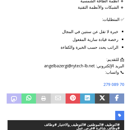
🔹 أنظمة الطاقة الشمسية
🔹 الشبكات والأنظمة التقنية
✅ المتطلبات:
خبرة لا تقل عن سنتين في المجال
رخصة قيادة سارية المفعول
الراتب يحدد حسب الخبرة والكفاءة
📩 للتقديم:
البريد الإلكتروني: angelbazergi@rytech-lb.net
📞 واتساب:
70 089 279
#التوظيف #الموظفين #التوظيف_والاختيار #وظائف
#وظائف_شاغرة #فرص_عمل