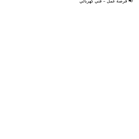
📢 فرصة عمل – فني كهربائي