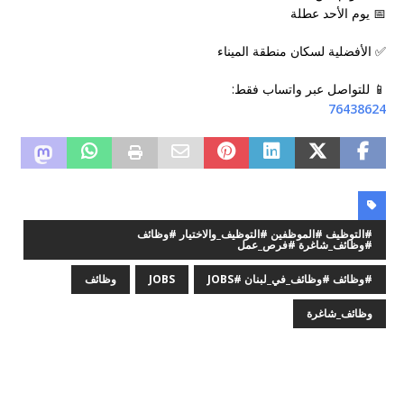
📅 يوم الأحد عطلة
✅ الأفضلية لسكان منطقة الميناء
📱 للتواصل عبر واتساب فقط:
76438624
#التوظيف #الموظفين #التوظيف_والاختيار #وظائف
#وظائف_شاغرة #فرص_عمل
#وظائف #وظائف_في_لبنان #JOBS
JOBS
وظائف
وظائف_شاغرة