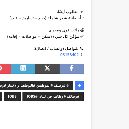
🔹 مطلوب أيضًا:
• أخصائية شعر شاملة (صبغ – تساريح – قص)
💰 راتب قوي ومجزي
✅ مؤمَّن كل شيء (سكن – مواصلات – إقامة)
📞 للتواصل (واتساب / اتصال):
03158402
📱
#التوظيف #الموظفين #التوظيف_والاختيار #
#وظائف #وظائف_في_لبنان #JOBS
JOBS