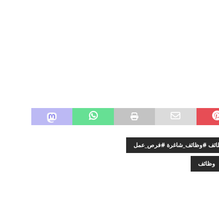
وظائف #وظائف_شاغرة #فرص_عمل
وظائف