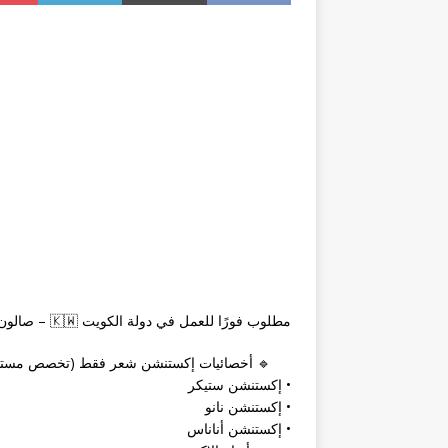
مطلوب فورًا للعمل في دولة الكويت 🇰🇼 – صالون نسائي
🔹 أخصائيات إكستنشن شعر فقط (تخصص مستق
• إكستنشن ستيكر
• إكستنشن نانو
• إكستنشن أناناس