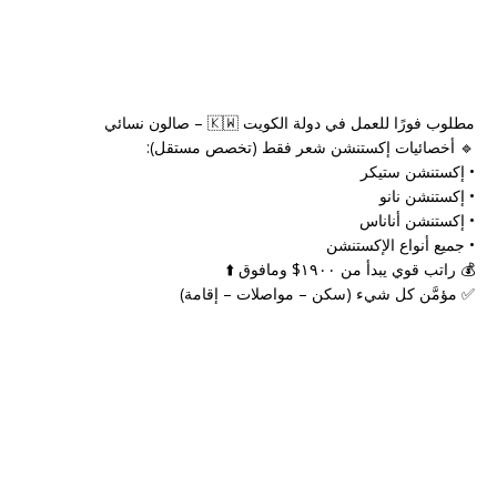
مطلوب فورًا للعمل في دولة الكويت 🇰🇼 – صالون نسائي
🔹 أخصائيات إكستنشن شعر فقط (تخصص مستقل):
• إكستنشن ستيكر
• إكستنشن نانو
• إكستنشن أناناس
• جميع أنواع الإكستنشن
💰 راتب قوي يبدأ من ١٩٠٠$ ومافوق ⬆️
✅ مؤمَّن كل شيء (سكن – مواصلات – إقامة)