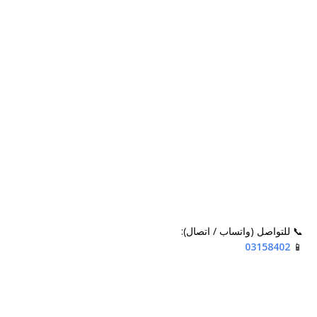
📞 للتواصل (واتساب / اتصال):
03158402
📱