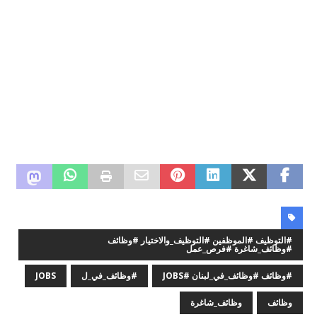
#التوظيف #الموظفين #التوظيف_والاختيار #وظائف
#وظائف_شاغرة #فرص_عمل
#وظائف #وظائف_في_لبنان #JOBS
#وظائف_في_ل
JOBS
وظائف
وظائف_شاغرة