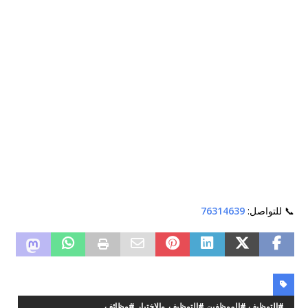
📞 للتواصل:
76314639
#التوظيف #الموظفين #التوظيف_والاختيار #وظائف