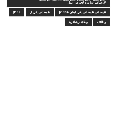
#وظائف_شاغرة #فرص_عمل
#وظائف #وظائف_في_لبنان #JOBS
#وظائف_في_ل
JOBS
وظائف
وظائف_شاغرة