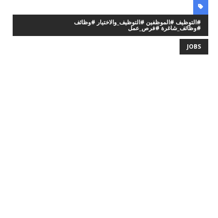
#التوظيف #الموظفين #التوظيف_والاختيار #وظائف
#وظائف_شاغرة #فرص_عمل
JOBS