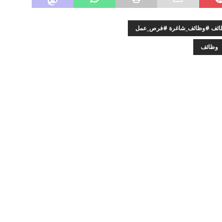
وظائف #وظائف_شاغرة #فرص_عمل
وظائف