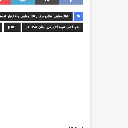
#التوظيف #الموظفين #التوظيف_والاختيار #
#وظائف #وظائف_في_لبنان #JOBS
JOBS