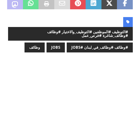
#التوظيف #الموظفين #التوظيف_والاختيار #وظائف
#وظائف_شاغرة #فرص_عمل
#وظائف #وظائف_في_لبنان #JOBS
JOBS
وظائف