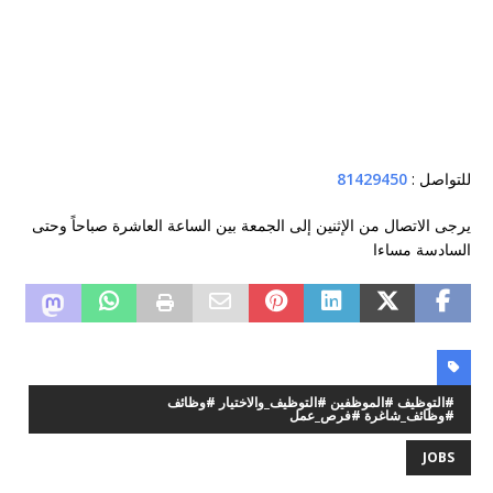
للتواصل :
81429450
يرجى الاتصال من الإثنين إلى الجمعة بين الساعة العاشرة صباحاً وحتى
السادسة مساءا
#التوظيف #الموظفين #التوظيف_والاختيار #وظائف
#وظائف_شاغرة #فرص_عمل
JOBS