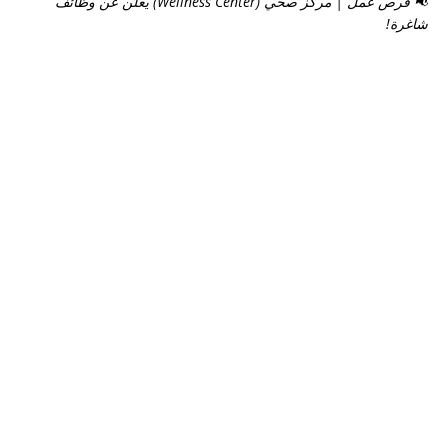
📢 فرص عمل | مركز صحي (Wellness Center) يعلن عن وظائف
شاغرة!