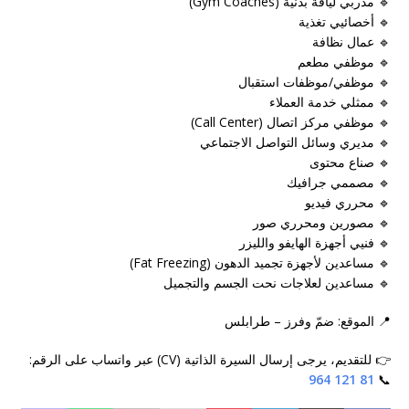
🔹 مدربي لياقة بدنية (Gym Coaches)
🔹 أخصائيي تغذية
🔹 عمال نظافة
🔹 موظفي مطعم
🔹 موظفي/موظفات استقبال
🔹 ممثلي خدمة العملاء
🔹 موظفي مركز اتصال (Call Center)
🔹 مديري وسائل التواصل الاجتماعي
🔹 صناع محتوى
🔹 مصممي جرافيك
🔹 محرري فيديو
🔹 مصورين ومحرري صور
🔹 فنيي أجهزة الهايفو والليزر
🔹 مساعدين لأجهزة تجميد الدهون (Fat Freezing)
🔹 مساعدين لعلاجات نحت الجسم والتجميل
📍 الموقع: ضمّ وفرز – طرابلس
👉 للتقديم، يرجى إرسال السيرة الذاتية (CV) عبر واتساب على الرقم:
81 121 964
📞