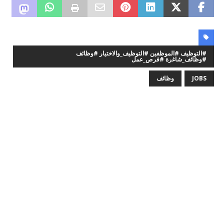
#التوظيف #الموظفين #التوظيف_والاختيار #وظائف
#وظائف_شاغرة #فرص_عمل
JOBS
وظائف