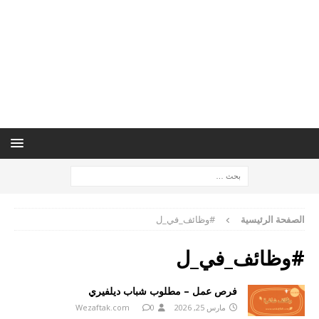
الصفحة الرئيسية
#وظائف_في_ل
#وظائف_في_ل
فرص عمل – مطلوب شباب ديلفيري
مارس 25, 2026
0
Wezaftak.com