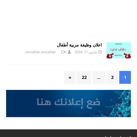
اعلان وظيفة مربية أطفال
مارس 11, 2024
0
wezaftak wezaftak
«
22
…
2
1