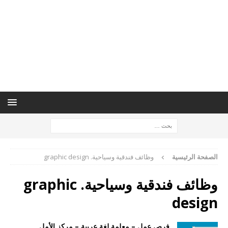
الصفحة الرئيسية
وظائف فندقية وسياحية. graphic design
وظائف فندقية وسياحية. graphic
design
فرص عمل – معلمة لغة عربية – مركز الأمل