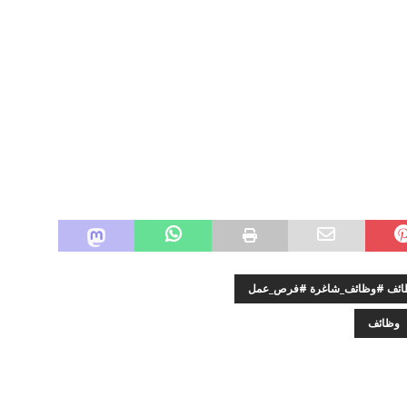
وظائف #وظائف_شاغرة #فرص_عمل
وظائف