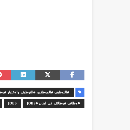
#التوظيف #الموظفين #التوظيف_والاختيار #
#وظائف #وظائف_في_لبنان #JOBS
JOBS