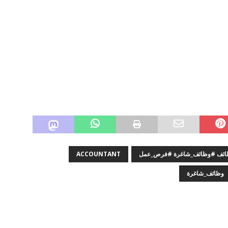
وظائف #وظائف_شاغرة #فرص_عمل
ACCOUNTANT
وظائف_شاغرة