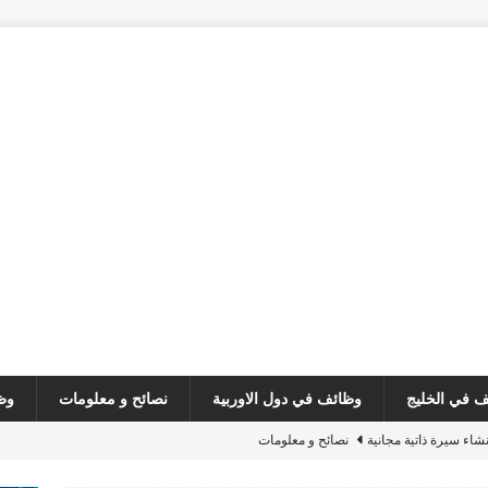
 في الخليج
وظائف في دول الاوربية
نصائح و معلومات
وظ
نشاء سيرة ذاتية مجانية
نصائح و معلومات
customer serv
وظائف في لبنان