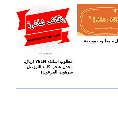
 – مطلوب موظفة
مطلوب اساتذه YBLN (رياق،
مجدل عنجر، كامد اللوز، تل
سرهون، القرعون)