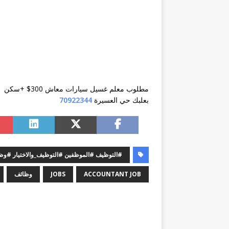
مطلوب معلم غسيل سيارات معاش 300$ +سكن
بعلبك حي العسيرة
70922344
#التوظيف #الموظفين #التوظيف_والاختيار #
ACCOUNTANT JOB
JOBS
وظائف