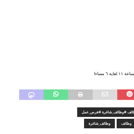
٦ مساءا
وظائف #وظائف_شاغرة #فرص_عمل
وظائف
وظائف_شاغرة