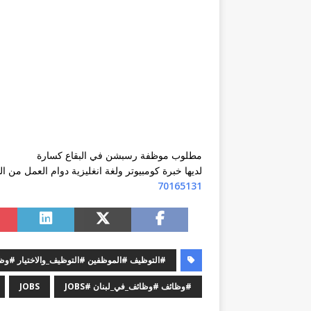
مطلوب موظفة رسبشن في البقاع كسارة
لديها خبرة كومبيوتر ولغة انغليزية دوام العمل من الساعة ١١ لغاية 
70165131
#التوظيف #الموظفين #التوظيف_والاختيار #
#وظائف #وظائف_في_لبنان #JOBS
JOBS