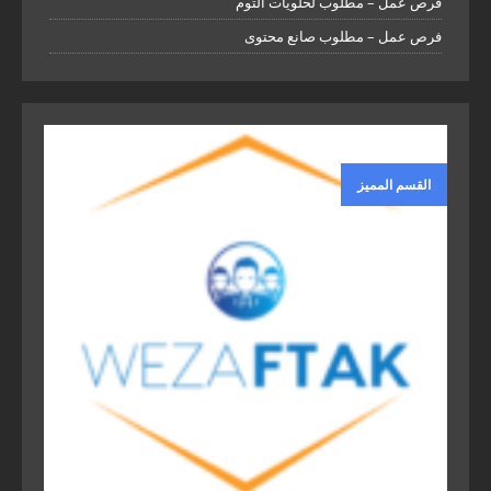
فرص عمل – مطلوب لحلويات التوم
فرص عمل – مطلوب صانع محتوى
القسم المميز