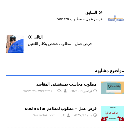
السابق
فرص عمل – مطلوب barista
التالي
فرص عمل – مطلوب شخص يتكلم اللغتين
مواضيع مشابهة
مطلوب محاسب بمستشفى المقاصد
نوفمبر 13, 2023
0
wezaftak wezaftak
فرص عمل – مطلوب لمطاعم sushi star
مايو 27, 2025
0
Wezaftak.com