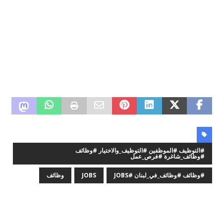
#التوظيف #الموظفين #التوظيف_والاختيار #وظائف
#وظائف_شاغرة #فرص_عمل
#وظائف #وظائف_في_لبنان #JOBS
JOBS
وظائف