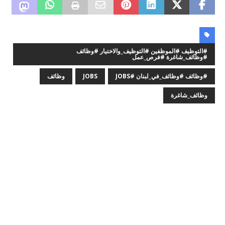
#التوظيف #الموظفين #التوظيف_والاختيار #وظائف
#وظائف_شاغرة #فرص_عمل
#وظائف #وظائف_في_لبنان #JOBS
JOBS
وظائف
وظائف_شاغرة