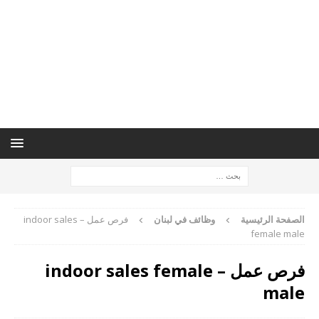
الصفحة الرئيسية
وظائف في لبنان
فرص عمل – indoor sales
female male
فرص عمل – indoor sales female
male