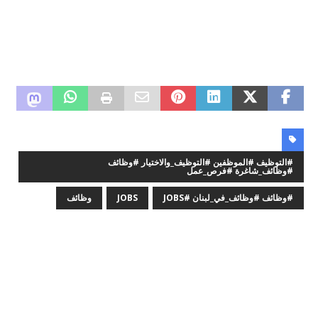
#التوظيف #الموظفين #التوظيف_والاختيار #وظائف
#وظائف_شاغرة #فرص_عمل
#وظائف #وظائف_في_لبنان #JOBS
JOBS
وظائف