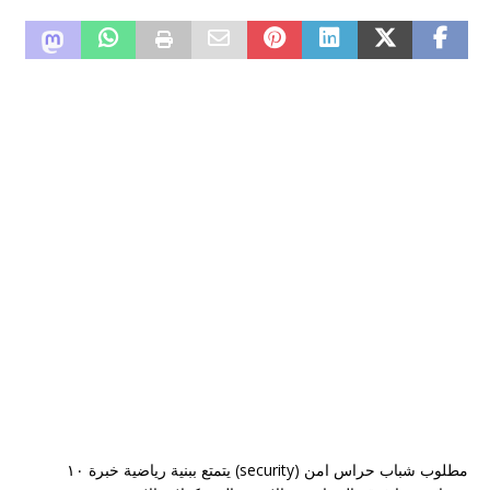
مطلوب شباب حراس امن (security) يتمتع ببنية رياضية خبرة ١٠