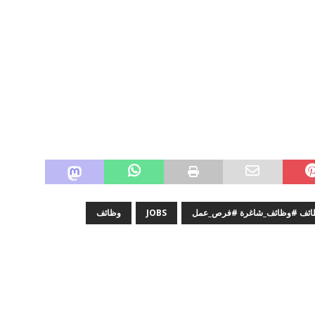
وظائف #وظائف_شاغرة #فرص_عمل
JOBS
وظائف