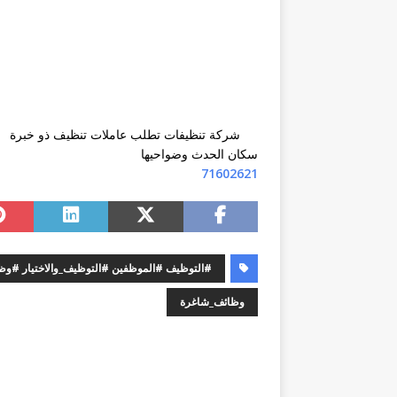
شركة تنظيفات تطلب عاملات تنظيف ذو خبرة
سكان الحدث وضواحيها
71602621
#التوظيف #الموظفين #التوظيف_والاختيار #
وظائف_شاغرة