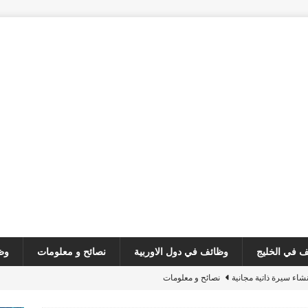
 في الخليج
وظائف في دول الاوربية
نصائح و معلومات
وظ
نشاء سيرة ذاتية مجانية
نصائح و معلومات
customer serv
وظائف في لبنان