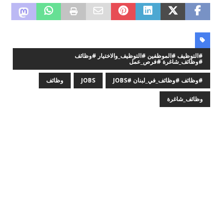
#التوظيف #الموظفين #التوظيف_والاختيار #وظائف
#وظائف_شاغرة #فرص_عمل
#وظائف #وظائف_في_لبنان #JOBS
JOBS
وظائف
وظائف_شاغرة