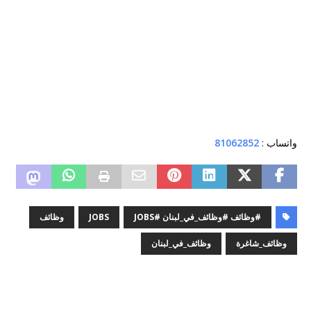
واتساب :
81062852
#وظائف #وظائف_في_لبنان #JOBS
JOBS
وظائف
وظائف_شاغرة
وظائف_في_لبنان