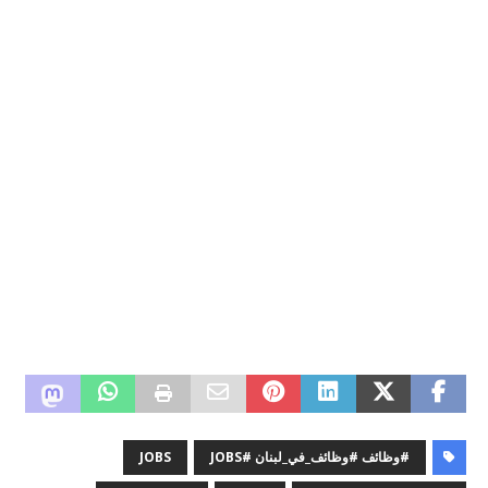
#وظائف #وظائف_في_لبنان #JOBS
JOBS