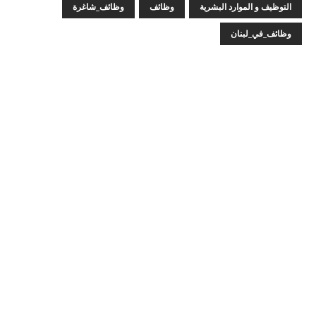
التوظيف و الموارد البشرية
وظائف
وظائف_شاغرة
وظائف_في_لبنان