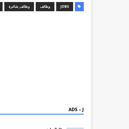
JOBS
وظائف
وظائف_شاغرة
ADS – J