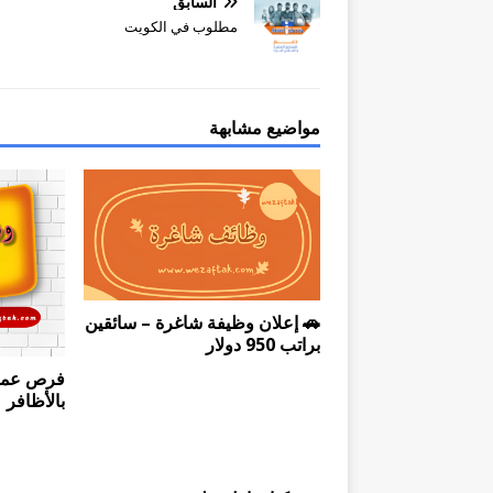
السابق
مطلوب في الكويت
مواضيع مشابهة
🚗 إعلان وظيفة شاغرة – سائقين
براتب 950 دولار
فرص عمل
بالأظافر