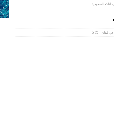
اناث للسعودية
media reseatch 
وظائف في لبنان
طلوب لقهوة زيتونة
وظائف في لبنان
طلوب لحلويات التوم
وظائف في لبنان
مطلوب صانع محتوى
وظائف في لبنان
ي لبنان
0
ا: دعم المشاريع الصغيرة والأعمال الحرة مع وظفتك
وظائف في لبنان