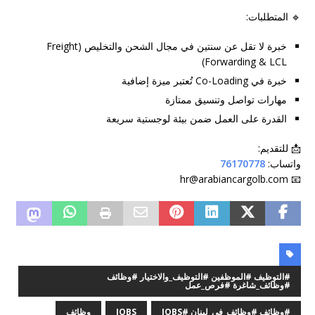
🔹 المتطلبات:
خبرة لا تقل عن سنتين في مجال الشحن والتخليص (Freight
Forwarding & LCL)
خبرة في Co-Loading تُعتبر ميزة إضافية
مهارات تواصل وتنسيق ممتازة
القدرة على العمل ضمن بيئة لوجستية سريعة
📩 للتقديم:
واتساب:
76170778
📧 hr@arabiancargolb.com
#التوظيف #الموظفين #التوظيف_والاختيار #وظائف
#وظائف_شاغرة #فرص_عمل
#وظائف #وظائف_في_لبنان #JOBS
JOBS
وظائف