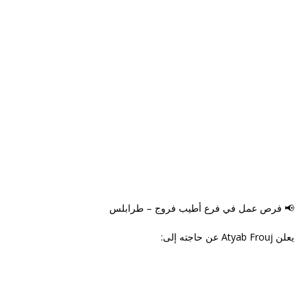
📢 فرص عمل في فرع أطيب فروج – طرابلس
يعلن Atyab Frouj عن حاجته إلى: