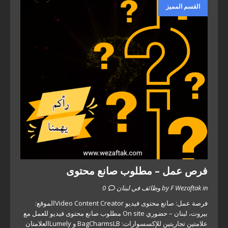
القسم المميز
فرص عمل – مطلوب صانع محتوى
by F Wezaftak in وظائف في لبنان
0
فرصة عمل: صانع محتوى فيديو Video Content Creatorالموقع:
بيروت، لبنان – حضوري On site مطلوب صانع محتوى فيديو للعمل مع
علامتين تجاريتين للإكسسوارات: BagCharmsLB و Lumelyالعلامتان