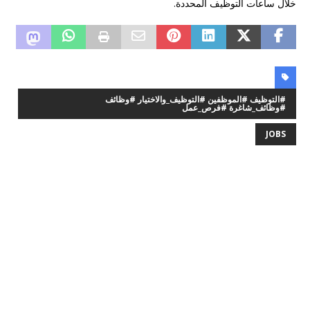
خلال ساعات التوظيف المحددة.
#التوظيف #الموظفين #التوظيف_والاختيار #وظائف
#وظائف_شاغرة #فرص_عمل
JOBS