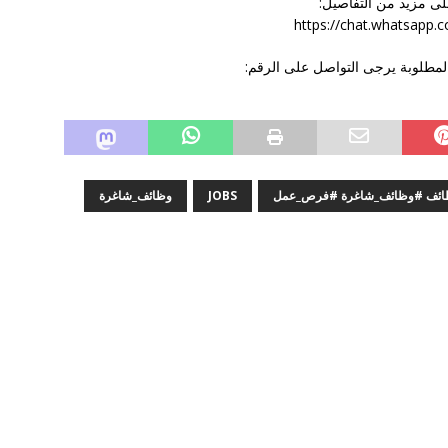
ى مزيد من التفاصيل:
https://chat.whatsap
المطلوبة يرجى التواصل على الرقم:
وظائف #وظائف_شاغرة #فرص_عمل
JOBS
وظائف_شاغرة