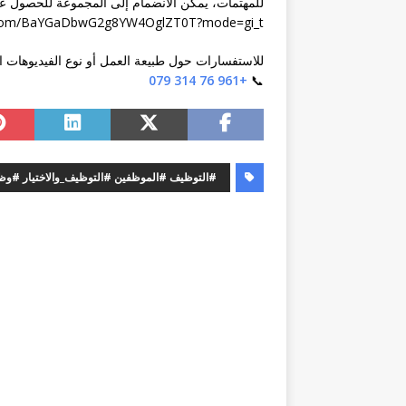
للمهتمات، يمكن الانضمام إلى المجموعة للحصول عل
p.com/BaYGaDbwG2g8YW4OglZT0T?mode=gi_t
للاستفسارات حول طبيعة العمل أو نوع الفيديوهات 
+961 76 314 079
📞
#التوظيف #الموظفين #التوظيف_والاختيار #