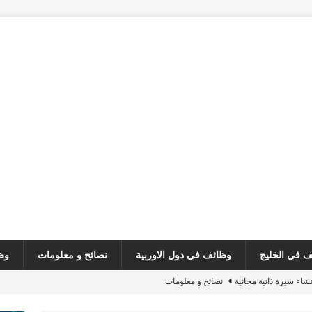
 في الخليج
وظائف في دول الاوربية
نصائح و معلومات
وظ
نشاء سيرة ذاتية مجانية
نصائح و معلومات
customer serv
وظائف في لبنان