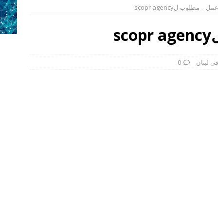
– مطلوب لscopr agency
media reseatch 
وظائف في لبنان
طلوب لقهوة زيتونة
وظائف في لبنان
s
طلوب لحلويات التوم
وظائف في لبنان
مطلوب صانع محتوى
وظائف في لبنان
ي لبنان
0
ا: دعم المشاريع الصغيرة والأعمال الحرة مع وظفتك
وظائف في لبنان