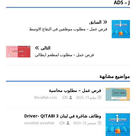
ADS – J
السابق
فرص عمل – مطلوب موظفين في البقاع الاوسط
التالي
فرص عمل – مطلوب لمطعم ايطالي
مواضيع مشابهة
فرص عمل – مطلوب محاسبة
يوليو 15, 2025
0
Wezaftak.com
وظائف شاغرة في لبنان Driver- QITABI 3
سبتمبر 13, 2023
0
wezaftak wezaftak