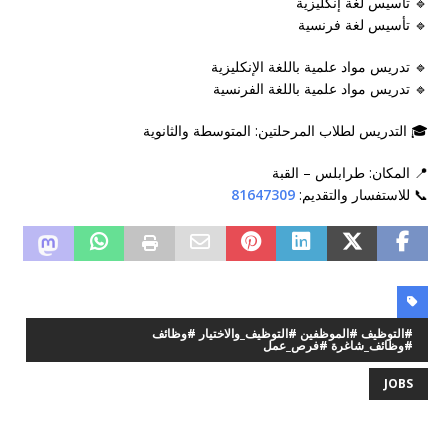
🔹 تأسيس لغة إنكليزية
🔹 تأسيس لغة فرنسية
🔹 تدريس مواد علمية باللغة الإنكليزية
🔹 تدريس مواد علمية باللغة الفرنسية
🎓 التدريس لطلاب المرحلتين: المتوسطة والثانوية
📍 المكان: طرابلس – القبة
📞 للاستفسار والتقديم:
81647309
#التوظيف #الموظفين #التوظيف_والاختيار #وظائف
#وظائف_شاغرة #فرص_عمل
JOBS