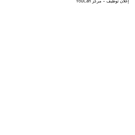
إعلان توظيف – مركز YouCan