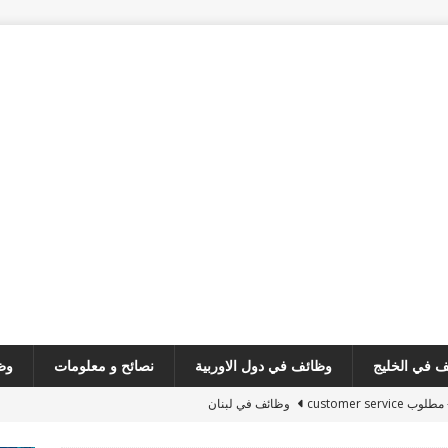
 في الخليج
وظائف في دول الاوربية
نصائح و معلومات
وظ
customer serv
وظائف في لبنان
media reseatch 
وظائف في لبنان