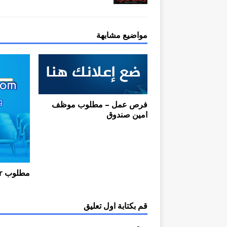
مواضيع مشابهة
فرص عمل – مطلوب موظف
امين صندوق
مطلوب English Teacher
قم بكتابة اول تعليق