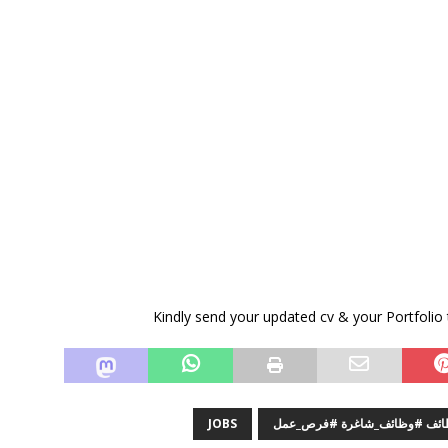
وظائف #وظائف_شاغرة #فرص_عمل
JOBS