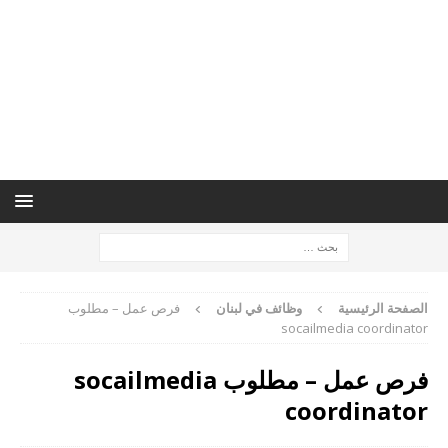
الصفحة الرئيسية
وظائف في لبنان
فرص عمل – مطلوب
socailmedia coordinator
فرص عمل – مطلوب socailmedia
coordinator