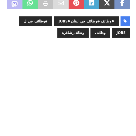
#وظائف #وظائف_في_لبنان #JOBS
#وظائف_في_ل
JOBS
وظائف
وظائف_شاغرة