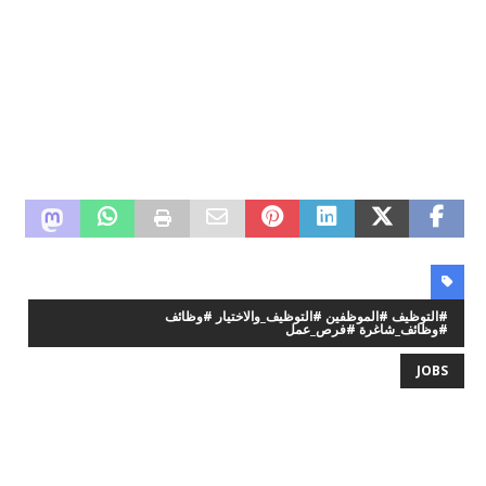
#التوظيف #الموظفين #التوظيف_والاختيار #وظائف
#وظائف_شاغرة #فرص_عمل
JOBS