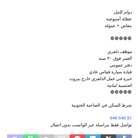
دوام كامل
عطلة أسبوعية
معاش + عمولة
🛑🛑🛑🛑🛑
موظف دلفري
العمر فوق ٣٠ سنة
دفتر عمومي
قيادة سيارة فيتاس عادي
خبرة في عمل الدلفري خارج بيروت
الجنسية لبنانية
🛑🛑🛑🛑🛑
شرط السكن في الضاحية الجنوبية
81 646 646
تواصل فقط مراسلة عبر الواتسب
بدون اتصال