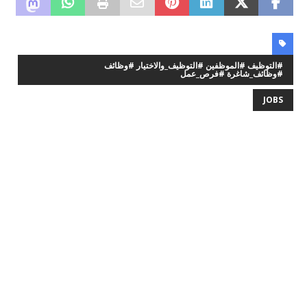
#التوظيف #الموظفين #التوظيف_والاختيار #وظائف
#وظائف_شاغرة #فرص_عمل
JOBS