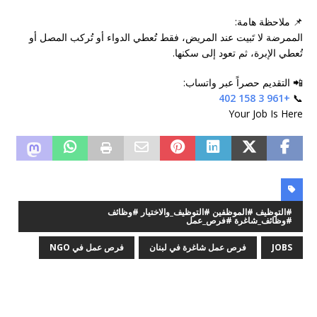
📌 ملاحظة هامة:
الممرضة لا تَبيت عند المريض، فقط تُعطي الدواء أو تُركب المصل أو
تُعطي الإبرة، ثم تعود إلى سكنها.
📲 التقديم حصراً عبر واتساب:
+961 3 158 402
📞
Your Job Is Here
#التوظيف #الموظفين #التوظيف_والاختيار #وظائف
#وظائف_شاغرة #فرص_عمل
JOBS
فرص عمل شاغرة في لبنان
فرص عمل في NGO