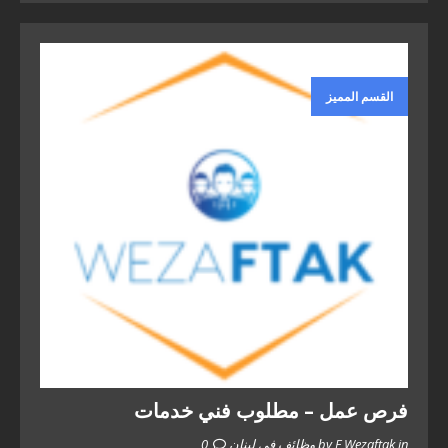
القسم المميز
فرص عمل – مطلوب فني خدمات
by F Wezaftak in وظائف في لبنان
0