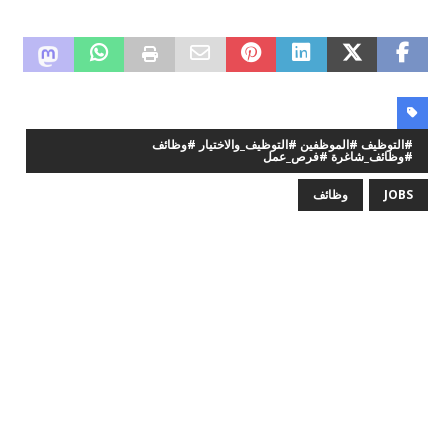
#التوظيف #الموظفين #التوظيف_والاختيار #وظائف
#وظائف_شاغرة #فرص_عمل
JOBS
وظائف