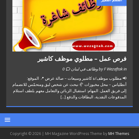
فرص عمل – مطلوي موظف كاشير
by F Wezaftak in وظائف في لبنان
0
📢 مطلوب موظف/ة كاشير ومبيعات – صالة عرض 📍 الموقع:
أنطلياس – محل مخبوزات 🥐 نبحث عن شخص لبق ومتحمّس للانضمام
إلى فريق العمل. المهام: استقبال الزبائن والتعامل معهم بلطف استلام
المدفوعات النقدية، البطاقات والدفع
[...]
Copyright © 2026 | MH Magazine WordPress Theme by
MH Themes