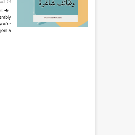
أغسطس
st
erably
you’re
join a