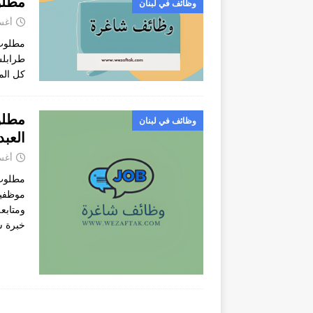
مطلوب س
وظائف في لبنان
أغسطس
كل الم
مطلو
وظائف في لبنان
العبد
أغسطس
مطلوب 
موظفين
ومتابع
خبرة س