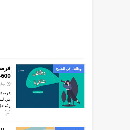
فرصة
وظائف في الخليج
600-900 دولار
يوليو 10,
فرصة ع
في لبن
ومُدخل ب
[…]