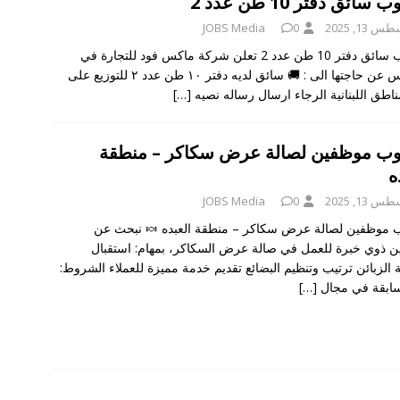
ائق دفتر 10 طن عدد 2
 13, 2025
0
JOBS Media
مطلوب سائق دفتر 10 طن عدد 2 تعلن شركة ماكس فود للتجارة في
طرابلس عن حاجتها الى : 🚚 سائق لديه دفتر ١٠ طن عدد ٢ للتوزيع على
ناطق اللبنانية الرجاء ارسال رساله نصيه
[…]
ب موظفين لصالة عرض سكاكر – منطقة
ه
 13, 2025
0
JOBS Media
موظفين لصالة عرض سكاكر – منطقة العبده 🍬 نبحث عن
 ذوي خبرة للعمل في صالة عرض السكاكر، بمهام: استقبال
ة الزبائن ترتيب وتنظيم البضائع تقديم خدمة مميزة للعملاء الشروط:
ابقة في مجال
[…]