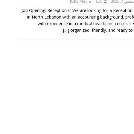
 4, 2025
0
JOBS Media
📢 Job Opening: Receptionist We are looking for a Receptioni
in North Lebanon with an accounting background, pref
with experience in a medical healthcare center. If 
[…]
organized, friendly, and ready to 