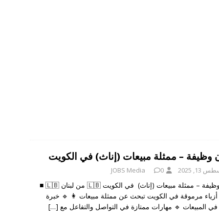
إعلان وظيفة – ممثلة مبيعات (إناث) في ا
JOBS Media
0
أغسطس 13,
إعلان وظيفة – ممثلة مبيعات (إناث) في الكويت 🇱🇧 من لبنان 🇱🇧 ■
شركة أزياء مرموقة في الكويت تبحث عن ممثلة مبيعات 👩 
[…]
سابقة في المبيعات 🔹 مهارات ممتازة في التواصل والتف