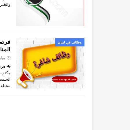
والخبر
فرصة
وظائف في لبنان
المنا
يوليو 16,
📢 فرص
مكتب ا
الجنسي
مختلف 