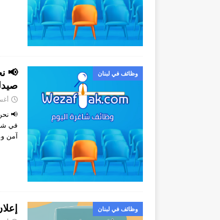
📢 ن
وظائف في لبنان
صيدل
أغسطس
📢 نحن
في شما
آمن وم
إعلا
وظائف في لبنان