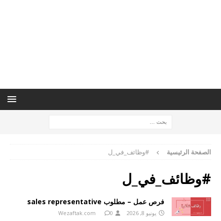
الصفحة الرئيسية
#وظائف_في_ل
#وظائف_في_ل
فرص عمل – مطلوب sales representative
يونيو 8, 2026
0
Wezaftak.com