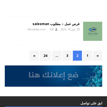
فرص عمل – مطلوب salesman
مايو 18, 2026
0
Wezaftak.com
«
24
…
3
2
1
»
ابق على تواصل