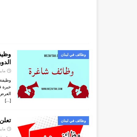
وظيف
وظائف في لبنان
الدور
مايو 28, 4
وظيفة 
خبرة ف
العرض 
[…]
تعلن ishtari عن شخص لديه معرفة بم
وظائف في لبنان
مايو 16, 4