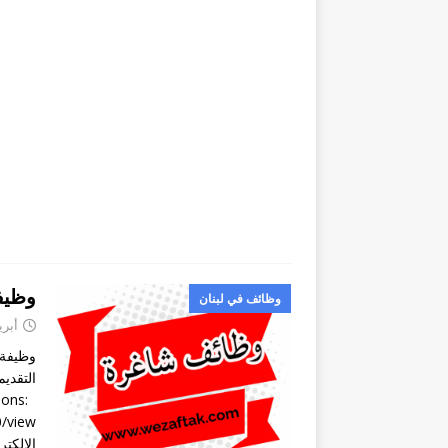
وظيفة شا
وظائف في لبنان
أبريل 22
tions: