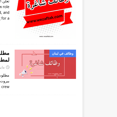
w role
d, and
 for a
مطلو
وظائف في لبنان
لمطع
مايو 16, 4
مطلوب 
Kitchen crew المعاشات ابتداء