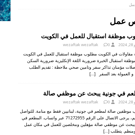
عمل
media reseatch 
وظائف في لبنان
طلوب لقهوة زيتونة
وظائف في لبنان
رص عمل
طلوب لحلويات التوم
وظائف في لبنان
ب موظفة استقبال للعمل في الكويت
مطلوب صانع محتوى
وظائف في لبنان
202
0
wezaftak wezaftak
ا: دعم المشاريع الصغيرة والأعمال الحرة مع وظفتك
وظائف في لبنان
مقاولات في الكويت مطلوب موظفة استقبال للعمل في الكويت
🇰 موظفة استقبال الخبرة ضرورية اللغة الإنكليزية ضرورية السكن
صلات مؤمنان تذاكر سفر وتامين صحي ملاحظة : تقديم الطلب
و العمولة بعد السفر
[…]
عم في جونية يبحث عن موظفي صالة
202
0
wezaftak wezaftak
موظفين صالة لمطعم في جونية، لبنانيين فقط مع منامة. للتواصل
والتقديم، يرجى الاتصال على الرقم 71272955 عبر واتساب. المطعم في
يبحث عن موظفي صالة مؤهلين ومخلصين للعمل في مكان عمل
منظم. يتطلب
[…]