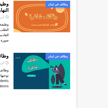
وظيف
وظائف في لبنان
النها
أبريل 22
وظيفة 
الطلب؟
القادس
صورة 
وظائف شا
وظائف في لبنان
أبريل 22
idents
ations