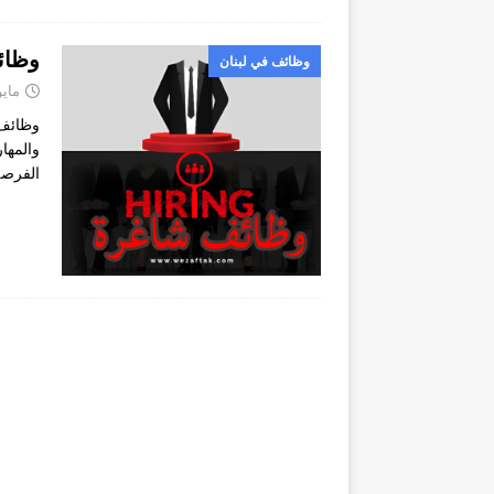
وظائ
وظائف في لبنان
مايو 28, 4
وظائف 
والمها
الفرصة