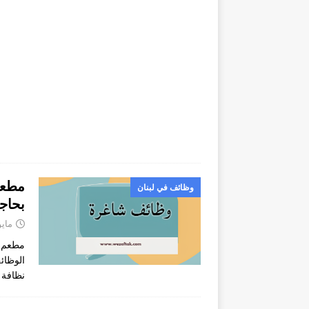
مطعم 
وظائف في لبنان
بحاج
مايو 16, 4
مطعم ق
الوظائ
نظافة 